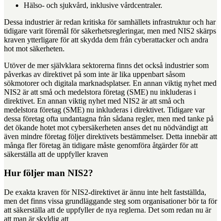
Hälso- och sjukvård, inklusive vårdcentraler.
Dessa industrier är redan kritiska för samhällets infrastruktur och har
tidigare varit föremål för säkerhetsregleringar, men med NIS2 skärps
kraven ytterligare för att skydda dem från cyberattacker och andra
hot mot säkerheten.
Utöver de mer självklara sektorerna finns det också industrier som
påverkas av direktivet på som inte är lika uppenbart såsom
sökmotorer och digitala marknadsplatser. En annan viktig nyhet med
NIS2 är att små och medelstora företag (SME) nu inkluderas i
direktivet. En annan viktig nyhet med NIS2 är att små och
medelstora företag (SME) nu inkluderas i direktivet. Tidigare var
dessa företag ofta undantagna från sådana regler, men med tanke på
det ökande hotet mot cybersäkerheten anses det nu nödvändigt att
även mindre företag följer direktivets bestämmelser. Detta innebär att
många fler företag än tidigare måste genomföra åtgärder för att
säkerställa att de uppfyller kraven
Hur följer man NIS2?
De exakta kraven för NIS2-direktivet är ännu inte helt fastställda,
men det finns vissa grundläggande steg som organisationer bör ta för
att säkerställa att de uppfyller de nya reglerna. Det som redan nu är
att man är skyldig att