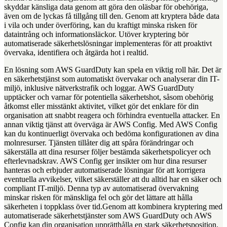
skyddar känsliga data genom att göra den oläsbar för obehöriga,
även om de lyckas få tillgång till den. Genom att kryptera både data
i vila och under överföring, kan du kraftigt minska risken för
dataintrång och informationsläckor. Utöver kryptering bör
automatiserade säkerhetslösningar implementeras för att proaktivt
övervaka, identifiera och åtgärda hot i realtid.
En lösning som AWS GuardDuty kan spela en viktig roll här. Det är
en säkerhetstjänst som automatiskt övervakar och analyserar din IT-
miljö, inklusive nätverkstrafik och loggar. AWS GuardDuty
upptäcker och varnar för potentiella säkerhetshot, såsom obehörig
åtkomst eller misstänkt aktivitet, vilket gör det enklare för din
organisation att snabbt reagera och förhindra eventuella attacker. En
annan viktig tjänst att överväga är AWS Config. Med AWS Config
kan du kontinuerligt övervaka och bedöma konfigurationen av dina
molnresurser. Tjänsten tillåter dig att spåra förändringar och
säkerställa att dina resurser följer bestämda säkerhetspolicyer och
efterlevnadskrav. AWS Config ger insikter om hur dina resurser
hanteras och erbjuder automatiserade lösningar för att korrigera
eventuella avvikelser, vilket säkerställer att du alltid har en säker och
compliant IT-miljö. Denna typ av automatiserad övervakning
minskar risken för mänskliga fel och gör det lättare att hålla
säkerheten i toppklass över tid.Genom att kombinera kryptering med
automatiserade säkerhetstjänster som AWS GuardDuty och AWS
Config kan din organisation upprätthålla en stark säkerhetsposition.