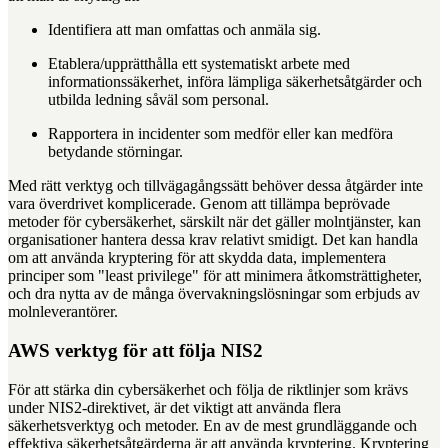
Identifiera att man omfattas och anmäla sig.
Etablera/upprätthålla ett systematiskt arbete med
informationssäkerhet, införa lämpliga säkerhetsåtgärder och
utbilda ledning såväl som personal.
Rapportera in incidenter som medför eller kan medföra
betydande störningar.
Med rätt verktyg och tillvägagångssätt behöver dessa åtgärder inte
vara överdrivet komplicerade. Genom att tillämpa beprövade
metoder för cybersäkerhet, särskilt när det gäller molntjänster, kan
organisationer hantera dessa krav relativt smidigt. Det kan handla
om att använda kryptering för att skydda data, implementera
principer som "least privilege" för att minimera åtkomsträttigheter,
och dra nytta av de många övervakningslösningar som erbjuds av
molnleverantörer.
AWS verktyg för att följa NIS2
För att stärka din cybersäkerhet och följa de riktlinjer som krävs
under NIS2-direktivet, är det viktigt att använda flera
säkerhetsverktyg och metoder. En av de mest grundläggande och
effektiva säkerhetsåtgärderna är att använda kryptering. Kryptering